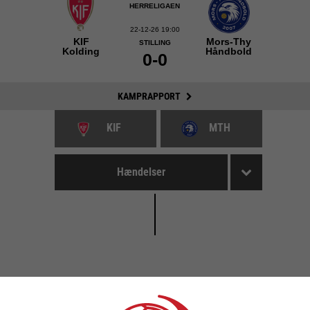
HERRELIGAEN
22-12-26 19:00
KIF
Mors-Thy
STILLING
Kolding
Håndbold
0-0
KAMPRAPPORT
KIF
MTH
Hændelser