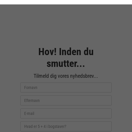
Hov! Inden du
smutter...
Tilmeld dig vores nyhedsbrev...