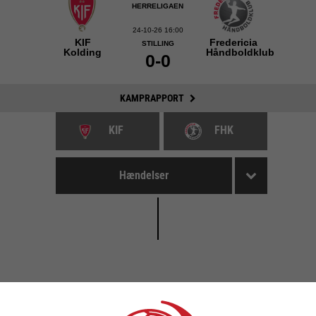
HERRELIGAEN
24-10-26 16:00
KIF
Fredericia
STILLING
Kolding
Håndboldklub
0-0
KAMPRAPPORT
KIF
FHK
Hændelser