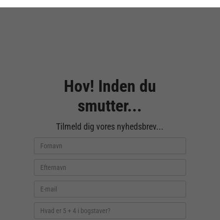
Hov! Inden du
smutter...
Tilmeld dig vores nyhedsbrev...