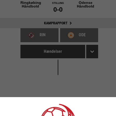
Ringkøbing
Odense
STILLING
Håndbold
Håndbold
0-0
KAMPRAPPORT
RIN
ODE
Hændelser