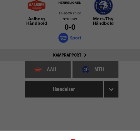
HERRELIGAEN
18-10-26 20:00
Aalborg
Mors-Thy
STILLING
Håndbold
Håndbold
0-0
KAMPRAPPORT
AAH
MTH
Hændelser