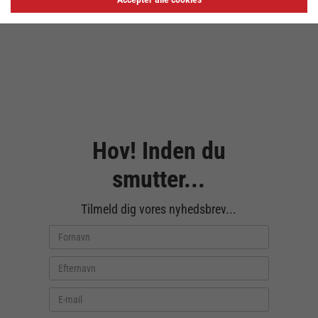
Hov! Inden du
smutter...
Tilmeld dig vores nyhedsbrev...