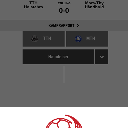
TTH
Mors-Thy
STILLING
Holstebro
Håndbold
0-0
KAMPRAPPORT
TTH
MTH
Hændelser