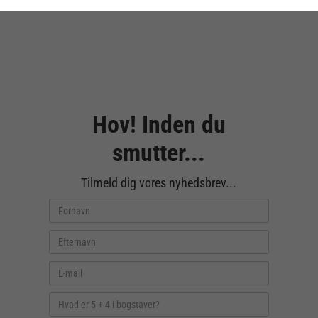
Hov! Inden du
smutter...
Tilmeld dig vores nyhedsbrev...