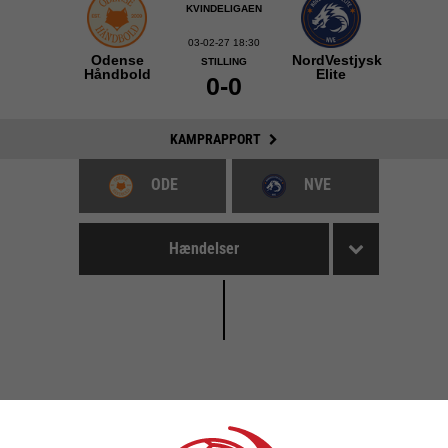
KVINDELIGAEN
03-02-27 18:30
Odense
NordVestjysk
STILLING
Håndbold
Elite
0-0
KAMPRAPPORT
ODE
NVE
Hændelser