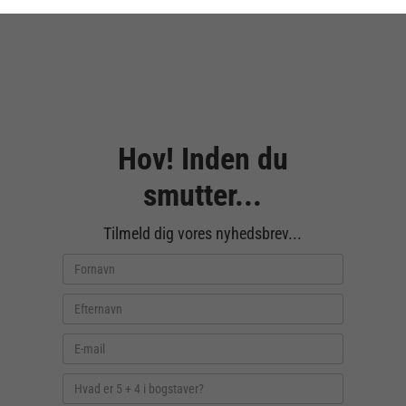
Hov! Inden du
smutter...
Tilmeld dig vores nyhedsbrev...