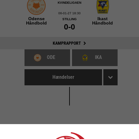
KVINDELIGAEN
06-01-27 18:30
Odense
Ikast
STILLING
Håndbold
Håndbold
0-0
KAMPRAPPORT
ODE
IKA
Hændelser