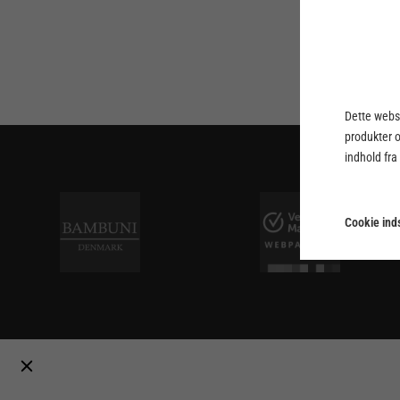
Dette webst
produkter 
indhold fra
Cookie inds