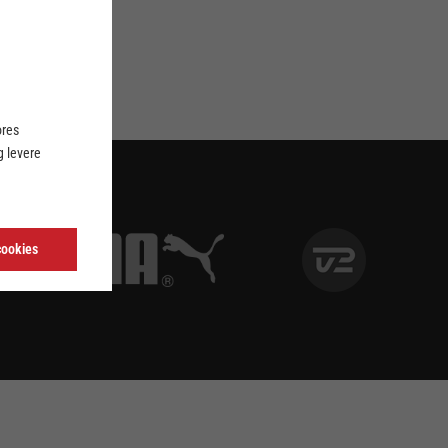
ores
 levere
cookies