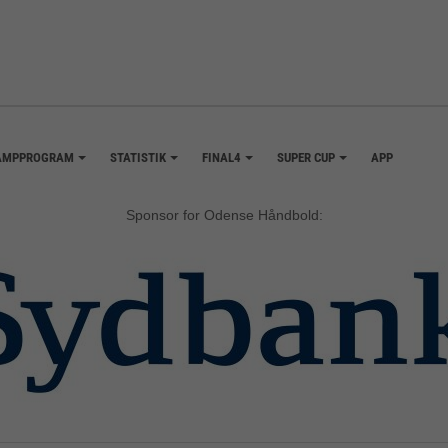
AMPPROGRAM
STATISTIK
FINAL4
SUPER CUP
APP
+
+
+
+
Sponsor for Odense Håndbold: