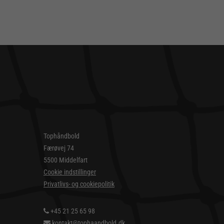
Tophåndbold
Færøvej 74
5500 Middelfart
Cookie indstillinger
Privatlivs- og cookiepolitik
+45 21 25 65 98
kontakt@tophaandbold.dk