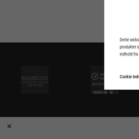
Dette webst
produkter 
indhold fra
Cookie inds