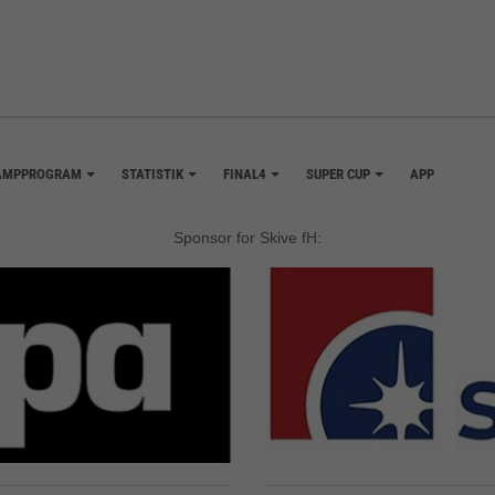
AMPPROGRAM
STATISTIK
FINAL4
SUPER CUP
APP
+
+
+
+
Sponsor for Skive fH: