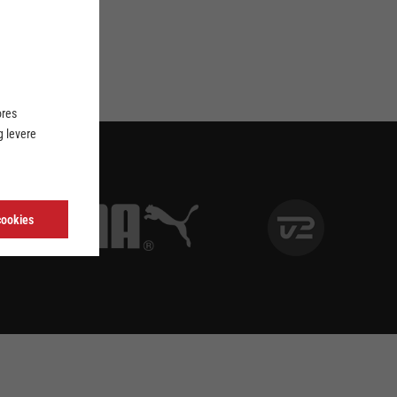
ores
 levere
cookies