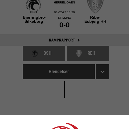
HERRELIGAEN
08-02-27 18:30
Bjerringbro-
Ribe-
STILLING
Silkeborg
Esbjerg HH
0-0
KAMPRAPPORT
BSH
REH
Hændelser