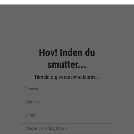
Hov! Inden du
smutter...
Tilmeld dig vores nyhedsbrev...