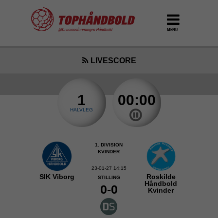
MENU
LIVESCORE
1
00:00
HALVLEG
1. DIVISION
KVINDER
23-01-27 14:15
SIK Viborg
Roskilde
STILLING
Håndbold
0-0
Kvinder