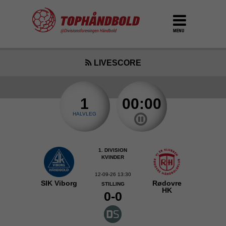
MENU
LIVESCORE
1
00:00
HALVLEG
1. DIVISION
KVINDER
12-09-26 13:30
SIK Viborg
Rødovre
STILLING
HK
0-0