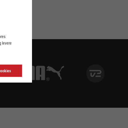
ores
 levere
cookies