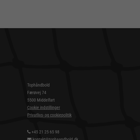
Tophåndbold
Færøvej 74
5500 Middelfart
Cookie indstillinger
Privatlivs- og cookiepolitik
+45 21 25 65 98
kontakt@tophaandbold.dk