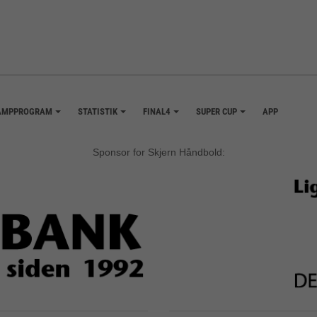
AMPPROGRAM
STATISTIK
FINAL4
SUPER CUP
APP
+
+
+
+
Sponsor for Skjern Håndbold: