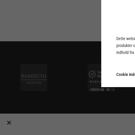
Dette webst
produkter 
indhold fra
Cookie inds