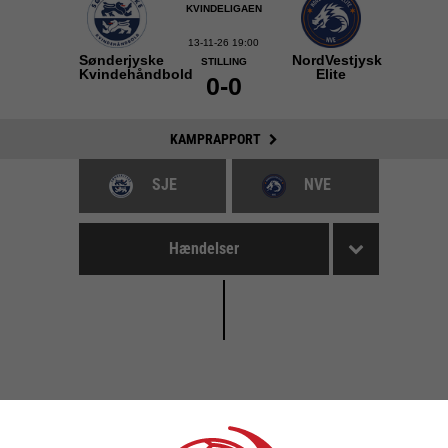
KVINDELIGAEN
13-11-26 19:00
Sønderjyske
NordVestjysk
STILLING
Kvindehåndbold
Elite
0-0
KAMPRAPPORT
SJE
NVE
Hændelser