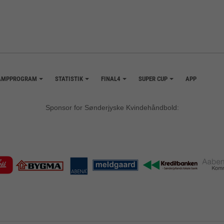
AMPPROGRAM
STATISTIK
FINAL4
SUPER CUP
APP
+
+
+
+
Sponsor for Sønderjyske Kvindehåndbold: