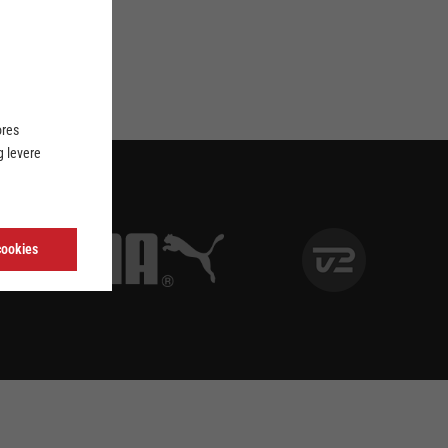
ores
 levere
cookies