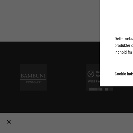
Dette webst
produkter 
indhold fra
Cookie inds