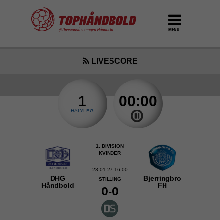
MENU
LIVESCORE
1
00:00
HALVLEG
1. DIVISION
KVINDER
23-01-27 16:00
DHG
Bjerringbro
STILLING
Håndbold
FH
0-0