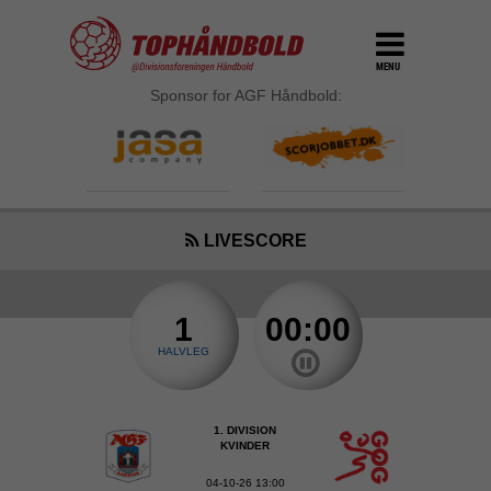
MENU
Sponsor for AGF Håndbold:
LIVESCORE
1
00:00
HALVLEG
1. DIVISION
KVINDER
04-10-26 13:00