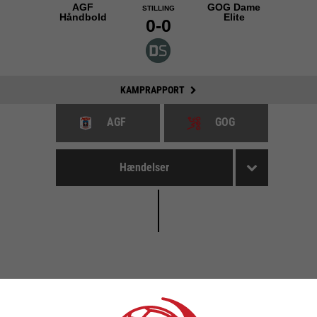
AGF
GOG Dame
STILLING
Håndbold
Elite
0-0
KAMPRAPPORT
AGF
GOG
Hændelser