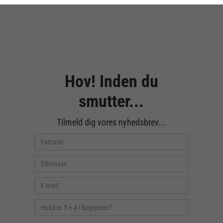
Hov! Inden du
smutter...
Tilmeld dig vores nyhedsbrev...