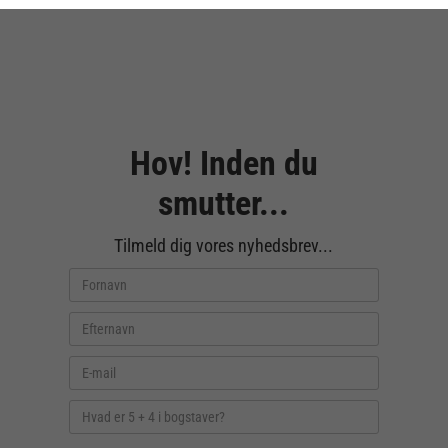
Hov! Inden du
smutter...
Tilmeld dig vores nyhedsbrev...