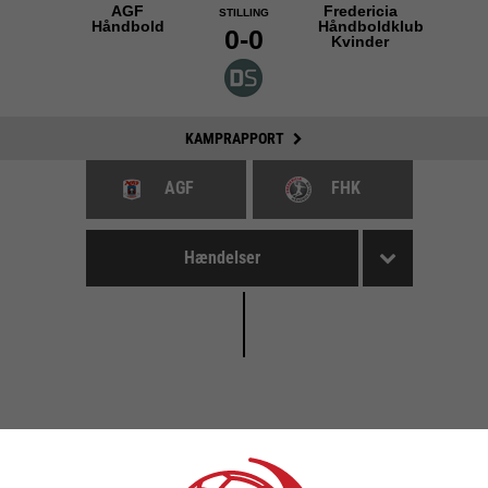
AGF
Fredericia
STILLING
Håndbold
Håndboldklub
0-0
Kvinder
KAMPRAPPORT
AGF
FHK
Hændelser