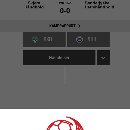
Skjern
Sønderjyske
STILLING
Håndbold
Herrehåndbold
0-0
KAMPRAPPORT
SKH
SHH
Hændelser