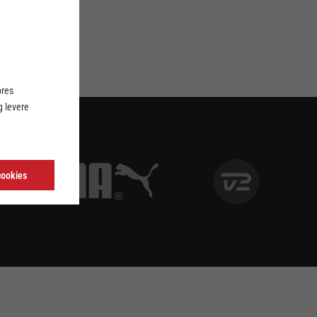
ores
 levere
cookies