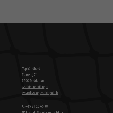
Tophåndbold
Færøvej 74
5500 Middelfart
Cookie indstillinger
Privatlivs- og cookiepolitik
+45 21 25 65 98
kontakt@tophaandbold.dk