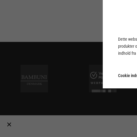
Dette webst
produkter 
indhold fra
Cookie inds