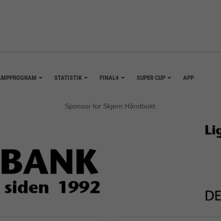
AMPPROGRAM
STATISTIK
FINAL4
SUPER CUP
APP
+
+
+
+
Sponsor for Skjern Håndbold: