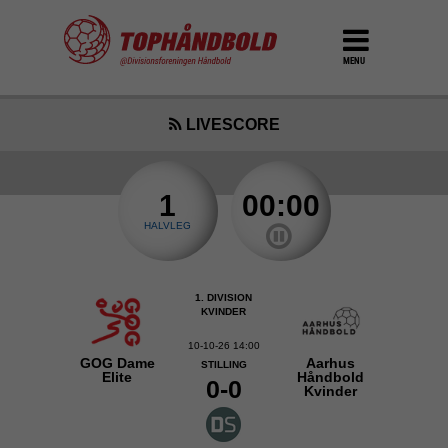
MENU
LIVESCORE
1
00:00
HALVLEG
1. DIVISION
KVINDER
10-10-26 14:00
GOG Dame
Aarhus
STILLING
Elite
Håndbold
0-0
Kvinder