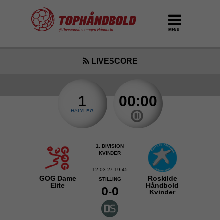
MENU
LIVESCORE
1
00:00
HALVLEG
1. DIVISION
KVINDER
12-03-27 19:45
GOG Dame
Roskilde
STILLING
Elite
Håndbold
0-0
Kvinder