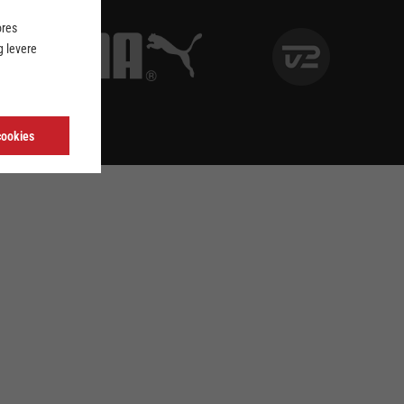
ores
 levere
cookies