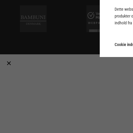
Dette webst
produkter 
indhold fra
Cookie inds