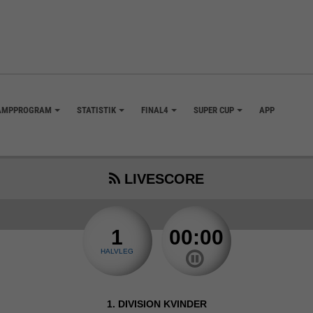
AMPPROGRAM
STATISTIK
FINAL4
SUPER CUP
APP
+
+
+
+
LIVESCORE
1
00:00
HALVLEG
1. DIVISION KVINDER