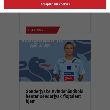
Nyt samarbejde mellem VGIE
Accepter alle cookies
og Sønderjyske
Kvindehåndbold
5. jun. 2026
Sønderjyske Kvindehåndbold
henter sønderjysk fløjtalent
hjem