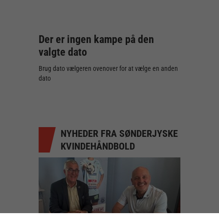
Der er ingen kampe på den
valgte dato
Brug dato vælgeren ovenover for at vælge en anden
dato
NYHEDER FRA SØNDERJYSKE
KVINDEHÅNDBOLD