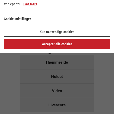
tredjeparter.
Læs mere
Der er ingen kampe på den
valgte dato
Cookie indstillinger
Brug dato vælgeren ovenover for at vælge en anden
dato
Kun nødvendige cookies
Links for
Accepter alle cookies
Skanderborg Håndbold
Hjemmeside
Holdet
Video
Livescore