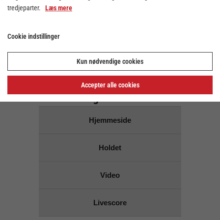
tredjeparter.
Læs mere
Der er ingen kampe på den
valgte dato
Cookie indstillinger
Brug dato vælgeren ovenover for at vælge en anden
dato
Kun nødvendige cookies
Links for
Accepter alle cookies
Skanderborg Håndbold
Hjemmeside
Holdet
Video
Livescore