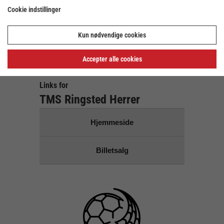
Cookie indstillinger
Der er ingen kampe på den
valgte dato
Kun nødvendige cookies
Brug dato vælgeren ovenover for at vælge en anden
dato
Accepter alle cookies
Links for
TMS Ringsted Herrer
Hjemmeside
Billetsalg