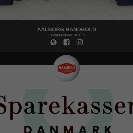
AALBORG HÅNDBOLD
BAMBUNI HERRELIGAEN