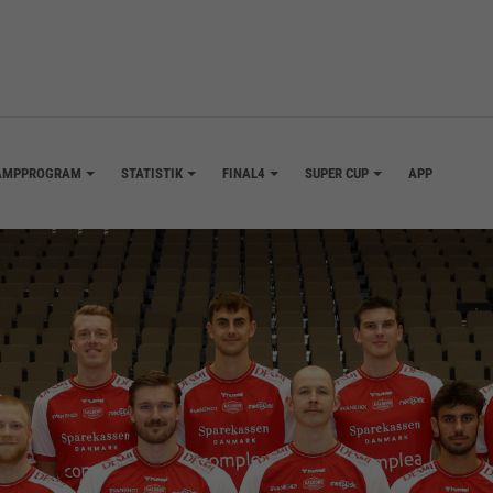
AMPPROGRAM
STATISTIK
FINAL4
SUPER CUP
APP
+
+
+
+