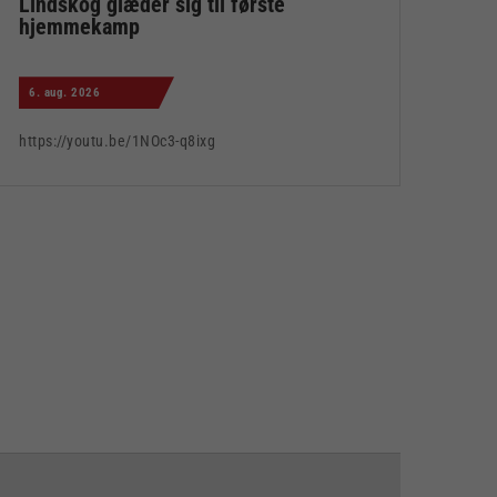
Lindskog glæder sig til første
hjemmekamp
6. aug. 2026
https://youtu.be/1NOc3-q8ixg