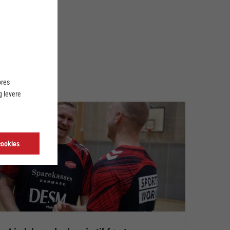
ores
 levere
cookies