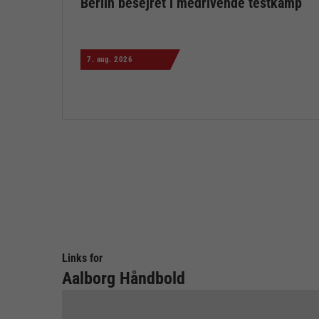
Berlin besejret i medrivende testkamp
7. aug. 2026
Links for
Aalborg Håndbold