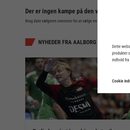
Der er ingen kampe på den valgte dato
Brug dato vælgeren ovenover for at vælge en anden dato
NYHEDER FRA AALBORG HÅNDBOLD
Dette webst
produkter 
indhold fra
Cookie inds