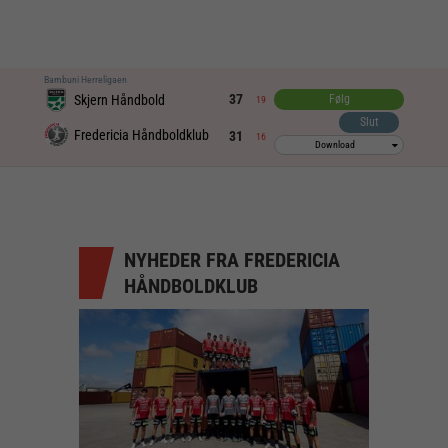
Bambuni Herreligaen
37
Skjern Håndbold
Følg
19
Slut
Fredericia Håndboldklub
31
16
Download
NYHEDER FRA FREDERICIA
HÅNDBOLDKLUB