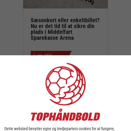
Sæsonkort eller enkeltbillet?
Nu er det tid til at sikre din
plads i Middelfart
Sparekasse Arena
7. aug. 2026
Der er igen udsigt til store
håndboldoplevelser i Middelfart
Sparekasse Arena, …
Dette websted benytter egne og tredjeparters cookies for at fungere,