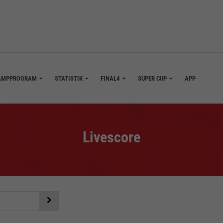
AMPPROGRAM
STATISTIK
FINAL4
SUPER CUP
APP
+
+
+
+
Livescore