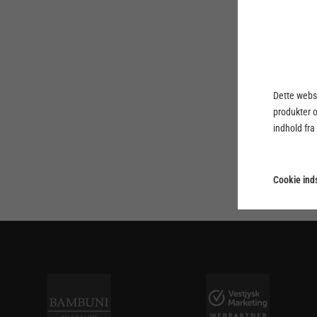
Dette webst
produkter 
indhold fra
Cookie inds