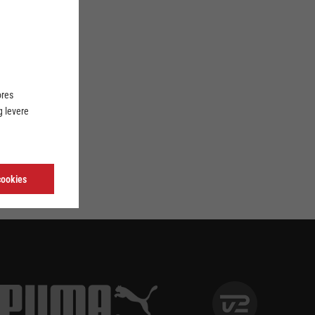
ores
 levere
cookies