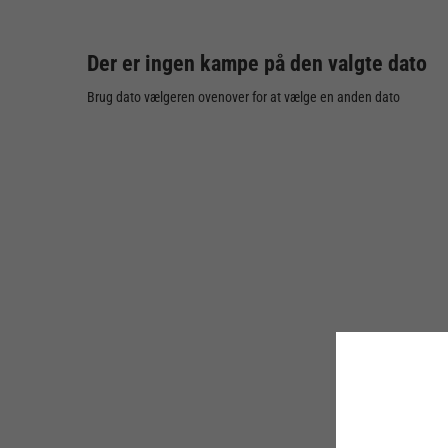
Der er ingen kampe på den valgte dato
Brug dato vælgeren ovenover for at vælge en anden dato