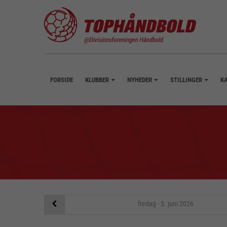
FORSIDE
KLUBBER
NYHEDER
STILLINGER
K
+
+
+
fredag - 5. juni
2026