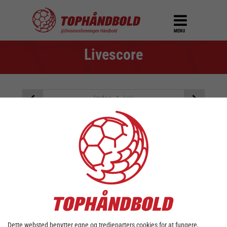
MENU
Livescore
lørdag - 6. juni
Der er ingen kampe på den
valgte dato
Brug dato vælgeren ovenover for at vælge en anden
dato
Dette websted benytter egne og tredjeparters cookies for at fungere,