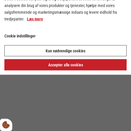
analysere din brug af vores produkter og tjenester, hjælpe med vores
salgsfremmende og marketingsmæssige indsats og levere indhold fra
tredjeparter.
Læs mere
Cookie indstillinger
Cookie indstillinger
Kun nødvendige cookies
Privatlivs- og cookiepolitik
Accepter alle cookies