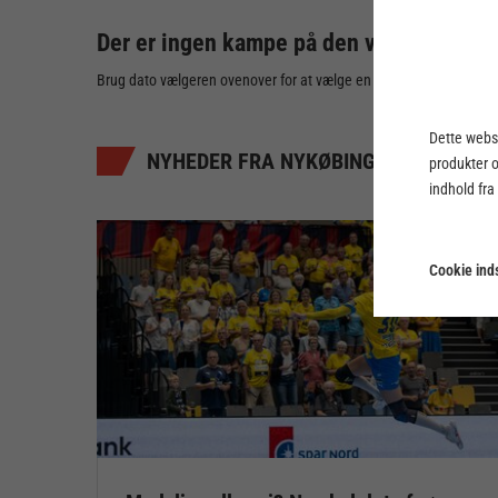
Der er ingen kampe på den valgte dato
Brug dato vælgeren ovenover for at vælge en anden dato
Dette webst
NYHEDER FRA NYKØBING F. HÅNDBOL
produkter 
indhold fra
Cookie inds