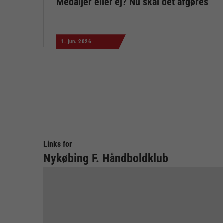
Medaljer eller ej? Nu skal det afgøres
1. jun. 2026
Links for
Nykøbing F. Håndboldklub