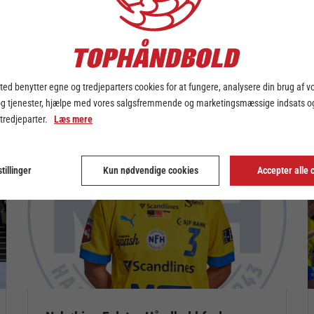
ed benytter egne og tredjeparters cookies for at fungere, analysere din brug af v
DKLUB
og tjenester, hjælpe med vores salgsfremmende og marketingsmæssige indsats og
 tredjeparter.
Læs mere
tillinger
Kun nødvendige cookies
Accepter alle 