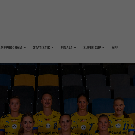
AMPPROGRAM
STATISTIK
FINAL4
SUPER CUP
APP
+
+
+
+