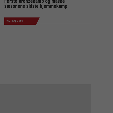
Første bronzekamp og måske
sæsonens sidste hjemmekamp
26. maj 2026