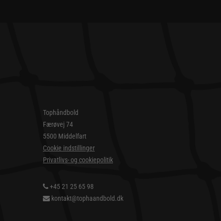
Tophåndbold
Færøvej 74
5500 Middelfart
Cookie indstillinger
Privatlivs- og cookiepolitik
+45 21 25 65 98
kontakt@tophaandbold.dk