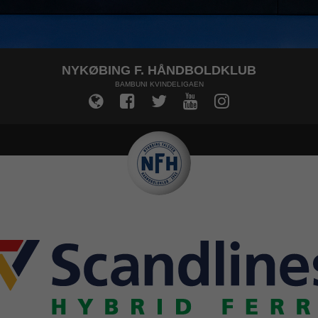
NYKØBING F. HÅNDBOLDKLUB
BAMBUNI KVINDELIGAEN