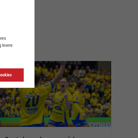
ores
 levere
cookies