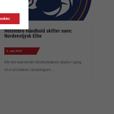
cookies
Holstebro Håndbold skifter navn:
Nordvestjysk Elite
6. maj 2026
Når den kommende håndboldsæson skydes i gang,
vil et af holdene i kvindeligaen …