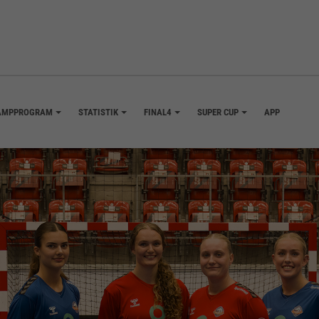
AMPPROGRAM
STATISTIK
FINAL4
SUPER CUP
APP
+
+
+
+