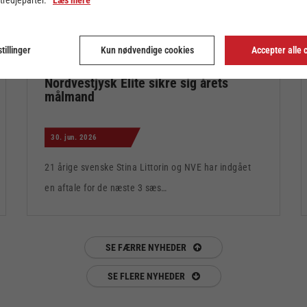
tillinger
Kun nødvendige cookies
Accepter alle 
Nordvestjysk Elite sikre sig årets
målmand
30. jun. 2026
21 årige svenske Stina Littorin og NVE har indgået
en aftale for de næste 3 sæs…
SE FÆRRE NYHEDER
SE FLERE NYHEDER