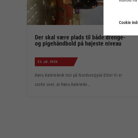
Cookie inds
Der skal være plads til både drenge-
og pigehåndbold på højeste niveau
23. jul. 2026
Røns Køleteknik tror på Nordvestjysk Elite! Vi er
stolte over, at Røns Køletekn…