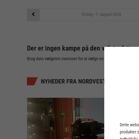
fredag - 7. august
2026
Der er ingen kampe på den valgte dato
Brug dato vælgeren ovenover for at vælge en anden dato
NYHEDER FRA NORDVESTJYSK ELITE
Dette webst
produkter 
indhold fra