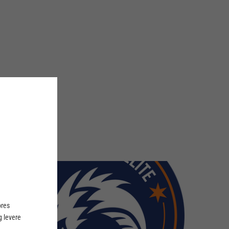
ores
 levere