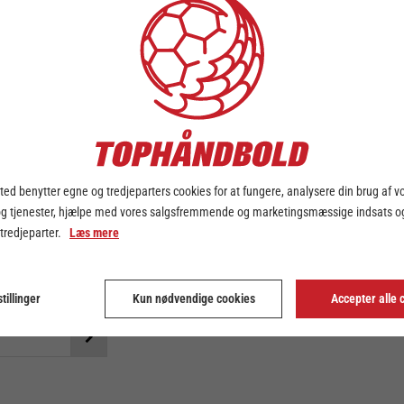
ILFØJ KAMPE TIL DIN KALEND
ed benytter egne og tredjeparters cookies for at fungere, analysere din brug af v
og tjenester, hjælpe med vores salgsfremmende og marketingsmæssige indsats og
DOWNLOAD KALENDER
 tredjeparter.
Læs mere
tillinger
Kun nødvendige cookies
Accepter alle 