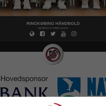
RINGKØBING HÅNDBOLD
BAMBUNI KVINDELIGAEN