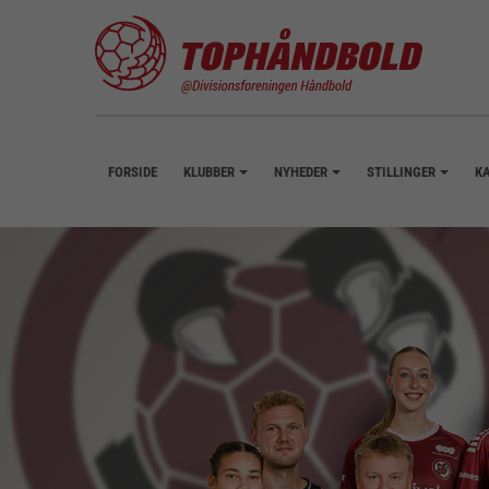
FORSIDE
KLUBBER
NYHEDER
STILLINGER
K
+
+
+