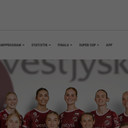
AMPPROGRAM
STATISTIK
FINAL4
SUPER CUP
APP
+
+
+
+