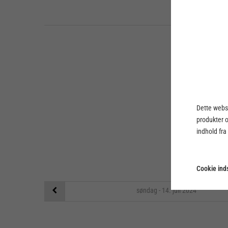
T
Dette webst
produkter 
indhold fra
Cookie inds
søndag - 14. juli
2024