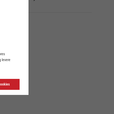
ER
ores
 levere
cookies