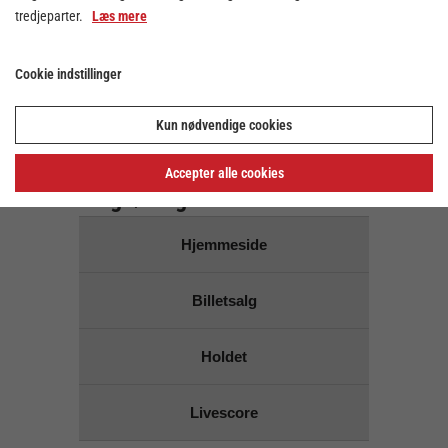
tredjeparter.
Læs mere
Der er ingen kampe på den
valgte dato
Cookie indstillinger
Brug dato vælgeren ovenover for at vælge en anden
dato
Kun nødvendige cookies
Links for
Accepter alle cookies
Ringkøbing Håndbold
Hjemmeside
Billetsalg
Holdet
Livescore