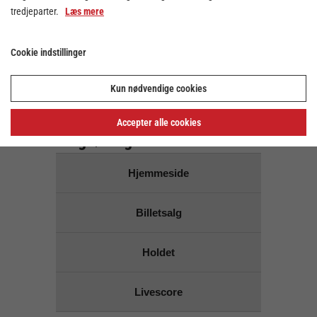
tredjeparter.
Læs mere
Der er ingen kampe på den
valgte dato
Cookie indstillinger
Brug dato vælgeren ovenover for at vælge en anden
dato
Kun nødvendige cookies
Links for
Accepter alle cookies
Ringkøbing Håndbold
Hjemmeside
Billetsalg
Holdet
Livescore