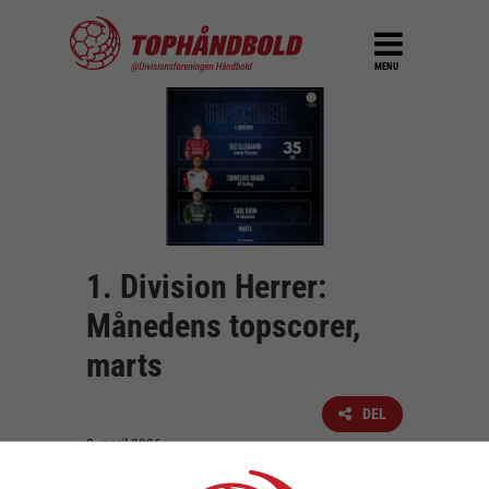
MENU
1. Division Herrer:
Månedens topscorer,
marts
DEL
2. april 2026
1. Division Herrer er gået på sommerferie –