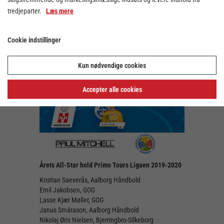
Magnus Saugstrup, Aalborg Håndbold
tredjeparter.
Læs mere
Cookie indstillinger
Kun nødvendige cookies
Accepter alle cookies
Årets All-Star hold Primo Tours Ligaen 2019-2020
Kristian Saeverås, Aalborg Håndbold
Emil Jakobsen, GOG
Lasse Kjær Møller, GOG
Janus Smárason, Aalborg Håndbold
Nikolaj Øris Nielsen, Bjerringbro-Silkeborg