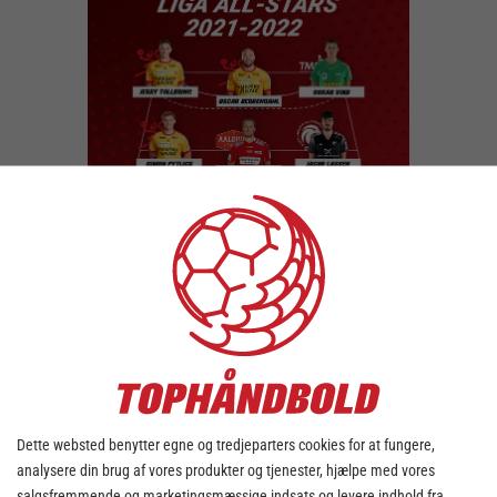
Årets All-Star hold HTH Herreligaen 2020-2021
Josip Cavar, SønderjyskE Herrer
Emil Jakobsen, GOG
Aaron Mensing, TTH Holstebro
Morten Olsen, GOG
Dette websted benytter egne og tredjeparters cookies for at fungere,
Peter Balling, KIF Kolding
analysere din brug af vores produkter og tjenester, hjælpe med vores
Andreas Flodman, KIF Kolding
salgsfremmende og marketingsmæssige indsats og levere indhold fra