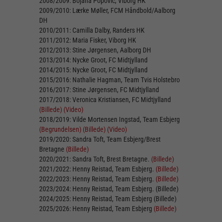
2008/2009: Bojana Popovic, Viborg HK
2009/2010: Lærke Møller, FCM Håndbold/Aalborg
DH
2010/2011: Camilla Dalby, Randers HK
2011/2012: Maria Fisker, Viborg HK
2012/2013: Stine Jørgensen, Aalborg DH
2013/2014: Nycke Groot, FC Midtjylland
2014/2015: Nycke Groot, FC Midtjylland
2015/2016: Nathalie Hagman, Team Tvis Holstebro
2016/2017: Stine Jørgensen, FC Midtjylland
2017/2018: Veronica Kristiansen, FC Midtjylland
(Billede)
(Video)
2018/2019: Vilde Mortensen Ingstad, Team Esbjerg
(Begrundelsen)
(Billede)
(Video)
2019/2020: Sandra Toft, Team Esbjerg/Brest
Bretagne
(Billede)
2020/2021: Sandra Toft, Brest Bretagne.
(Billede)
2021/2022: Henny Reistad, Team Esbjerg.
(Billede)
2022/2023: Henny Reistad, Team Esbjerg.
(Billede)
2023/2024: Henny Reistad, Team Esbjerg. (Billede)
2024/2025: Henny Reistad, Team Esbjerg (Billede)
2025/2026: Henny Reistad, Team Esbjerg
(Billede)