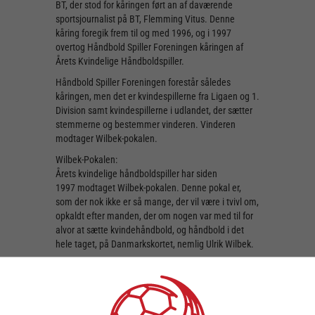
BT, der stod for kåringen ført an af daværende
sportsjournalist på BT, Flemming Vitus. Denne
kåring foregik frem til og med 1996, og i 1997
overtog Håndbold Spiller Foreningen kåringen af
Årets Kvindelige Håndboldspiller.
Håndbold Spiller Foreningen forestår således
kåringen, men det er kvindespillerne fra Ligaen og 1.
Division samt kvindespillerne i udlandet, der sætter
stemmerne og bestemmer vinderen. Vinderen
modtager Wilbek-pokalen.
Wilbek-Pokalen:
Årets kvindelige håndboldspiller har siden
1997 modtaget Wilbek-pokalen. Denne pokal er,
som der nok ikke er så mange, der vil være i tvivl om,
opkaldt efter manden, der om nogen var med til for
alvor at sætte kvindehåndbold, og håndbold i det
hele taget, på Danmarkskortet, nemlig Ulrik Wilbek.
Ulrik Wilbek startede som træner for det kvindelige
ungdomslandshold i 1986, og var træner for dem
frem til 1991. Her tiltrådte han jobbet som træner for
kvindelandsholdet, og han formåede i den grad at