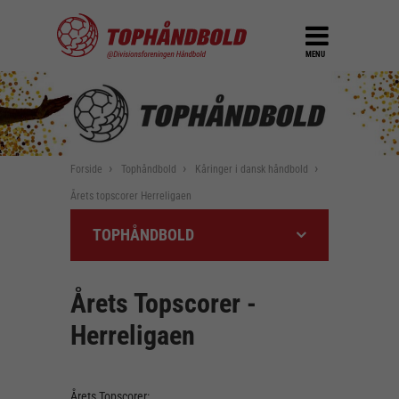
MENU
Forside
Tophåndbold
Kåringer i dansk håndbold
Årets topscorer Herreligaen
TOPHÅNDBOLD
Årets Topscorer -
Herreligaen
Årets Topscorer: