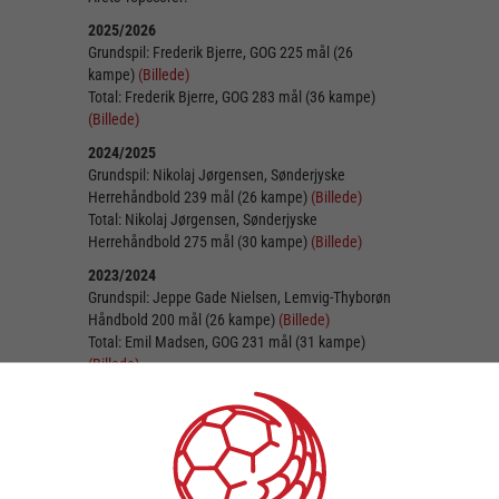
2025/2026
Grundspil: Frederik Bjerre, GOG 225 mål (26
kampe)
(Billede)
Total: Frederik Bjerre, GOG 283 mål (36 kampe)
(Billede)
2024/2025
Grundspil: Nikolaj Jørgensen, Sønderjyske
Herrehåndbold 239 mål (26 kampe)
(Billede)
Total: Nikolaj Jørgensen, Sønderjyske
Herrehåndbold 275 mål (30 kampe)
(Billede)
2023/2024
Grundspil: Jeppe Gade Nielsen, Lemvig-Thyborøn
Håndbold 200 mål (26 kampe)
(Billede)
Total: Emil Madsen, GOG 231 mål (31 kampe)
(Billede)
2022/2023
Grundspil: Bjarke Christensen, KIF 173 mål (26
kampe)
(Billede)
Total: Emil Madsen, GOG 252 mål (36 kampe)
(Billede)