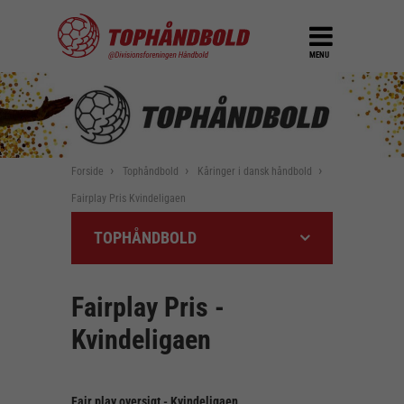
MENU
Forside
Tophåndbold
Kåringer i dansk håndbold
Fairplay Pris Kvindeligaen
TOPHÅNDBOLD
Fairplay Pris -
Kvindeligaen
Fair play oversigt - Kvindeligaen