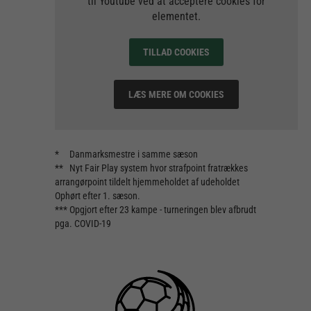
til Youtube ved at acceptere cookies for
elementet.
TILLAD COOKIES
LÆS MERE OM COOKIES
* Danmarksmestre i samme sæson
** Nyt Fair Play system hvor strafpoint fratrækkes
arrangørpoint tildelt hjemmeholdet af udeholdet
Ophørt efter 1. sæson.
*** Opgjort efter 23 kampe - turneringen blev afbrudt
pga. COVID-19