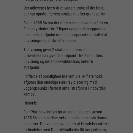
Der udleveres hvert år et vandre trofæ til det hold,
der har opnået færrest strafpoint efter grundspillet.
Siden 1985-86 har der efter sæsonen været kåret en
Fair play vinder i de 2 ligaer opgjort på baggrund af
holdenes strafpoint med udgangspunkt i antallet af
udvisninger og diskvalifikationer.
1 udvisning giver 2 strafpoint, mens en
diskvalifikation giver 5 strafpoint. Tre 2 minutters
udvisning og deraf diskvalifikation, tæller 6
strafpoint.
I tilfælde af pointlighed mellem 2 eller flere hold,
afgøres den endelige FairPlay placering med
udgangspunkt i færrest antal strafpoint i indbyrdes
kampe.
Historik:
Fair-Play blev indført første gang tilbage i sæson
1985-86 i den bedste række hos henholdsvis damer
og herrer. Det var en gave stiftet af Handelsbanken i
forbindelse med DanskHåndbolds 50 års jubilæum,