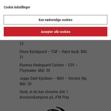
dansk håndbold efter at have befundet sig i
den spanske liga i halvandet år –
Cookie indstillinger
spændende om hans erfaring fra syden kan
give pote hos den jyske klub.
Kun nødvendige cookies
Top-3 (4) mest scorende spillere i
september er:
Accepter alle cookies
Mads Thymann – LTH – Venstre back. Mål:
33
Dines Kjeldgaard – TSØ – Højre back. Mål:
31
Rasmus Hedegaard Carlsen – ESV –
Playmaker. Mål: 30
Jeppe Dahl Kjeldsen – NDH – Venstre fløj.
Mål: 30
Husk, at du kan streame alle 1.
divisionskampene på JFM Play.