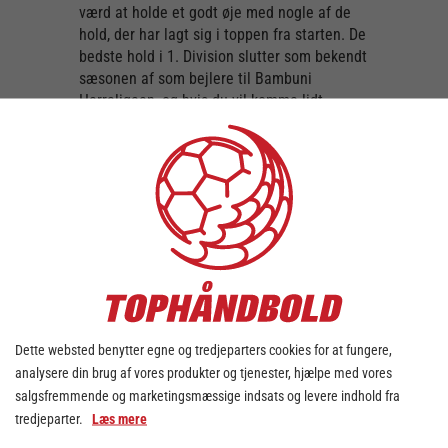
værd at holde et godt øje med nogle af de
hold, der har lagt sig i toppen fra starten. De
bedste hold i 1. Division slutter som bekendt
sæsonen af som bejlere til Bambuni
Herreligaen, og hvis du vil komme lidt
tættere på nogle af de kvalitetsspillere, der
befinder sig i 1. Division, er kampene værd
at følge med i.
De øverste fire hold har ét point mellem sig,
hvor HC Midtjylland har lagt sig i spidsen
med 11 point, mens både Skive fH, Aarhus
Håndbold og Team Sydhavsøerne lige nu har
10 point.
Der er også tre spillere, der har markeret sig
lidt ekstra på topscorerlisten – især Mads
Dette websted benytter egne og tredjeparters cookies for at fungere,
Thymann fra Lemvig-Thyborøn viser vejen
analysere din brug af vores produkter og tjenester, hjælpe med vores
som topscorer med hans 33 mål på bare 4
salgsfremmende og marketingsmæssige indsats og levere indhold fra
kampe. Et gennemsnitlig scoringsantal på
tredjeparter.
Læs mere
8,25 pr. kamp. Thymann er draget tilbage til