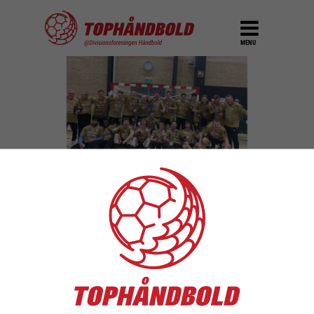
MENU
Skive fH rykker op i
Bambuni Herreligaen
DEL
15. marts 2026
De har været der før. Og nu står de her igen
– oprykningen til Bambuni Herreligaen er en
realitet, og fra næste sæson kan Skive fH