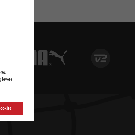
ores
 levere
cookies