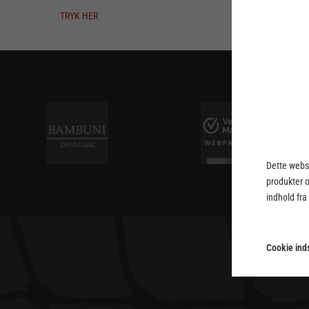
TRYK HER
Dette webst
produkter 
indhold fra
Cookie inds