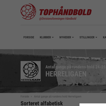
FORSIDE
KLUBBER
NYHEDER
STILLINGER
K
+
+
+
Antal gange på rundens hold 24-25
HERRELIGAEN
Forside
Antal gange på rundens hold Herreligaen
Sorteret alfabetisk