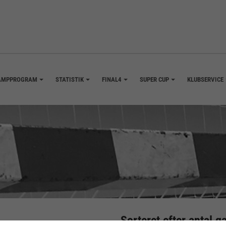
AMPPROGRAM
STATISTIK
FINAL4
SUPER CUP
KLUBSERVICE
+
+
+
+
Sorteret efter antal g