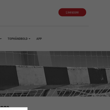
Livescore
TOPHÅNDBOLD
APP
+
+
ange