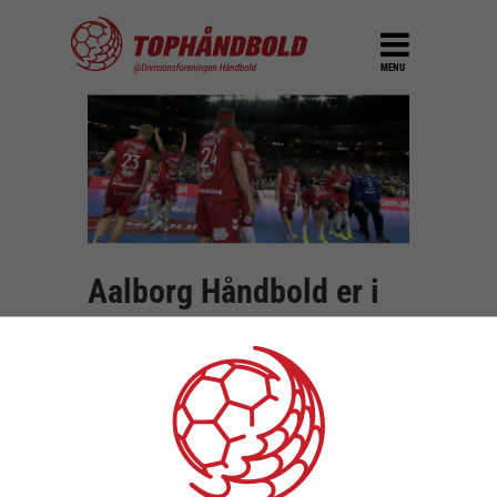
MENU
Aalborg Håndbold er i
Champions League
finalen!
DEL
8. juni 2024
For anden gang i klubbens historie er