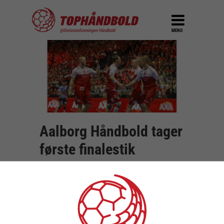
MENU
Aalborg Håndbold tager
første finalestik
DEL
4. juni 2025
Aalborg Håndbold kom flyvende fra start i
DM-finaleserien, da Landin og Co, onsdag
aften vandt 26-22 over Skjern Håndbold på