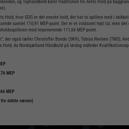
eekenden, og Tophåndbold kårer traditionen tro Årets Hold på baggrund 
pe).
 Hold, hvor GOG er det eneste hold, der har to spillere med i skikk
orede samlet 110,91 MEP-point. Det er et voldsomt højt tal, men det 
ndsholdsspilleren med imponerende 111,66 MEP-point.
te”, der også tæller Christoffer Bonde (SKH), Tobias Nielsen (TMS), 
rets Hold, da Nordsjælland Håndbold på lørdag indleder Kvalifikation
MEP
9,76 MEP
1,66 MEP
fra sidste sæson)