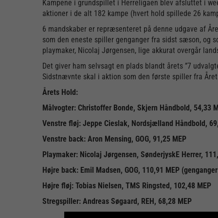
Kampene i grundspillet i Herreligaen blev afsluttet i w
aktioner i de alt 182 kampe (hvert hold spillede 26 kam
6 mandskaber er repræsenteret på denne udgave af Årets
som den eneste spiller genganger fra sidst sæson, og sc
playmaker, Nicolaj Jørgensen, lige akkurat overgår la
Det giver ham selvsagt en plads blandt årets ”7 udvalg
Sidstnævnte skal i aktion som den første spiller fra Å
Årets Hold:
Målvogter: Christoffer Bonde, Skjern Håndbold, 54,33 
Venstre fløj: Jeppe Cieslak, Nordsjælland Håndbold, 6
Venstre back: Aron Mensing, GOG, 91,25 MEP
Playmaker: Nicolaj Jørgensen, SønderjyskE Herrer, 11
Højre back: Emil Madsen, GOG, 110,91 MEP (genganger 
Højre fløj: Tobias Nielsen, TMS Ringsted, 102,48 MEP
Stregspiller: Andreas Søgaard, REH, 68,28 MEP