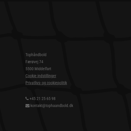
Tophåndbold
Færøvej 74
5500 Middelfart
Cookie indstillinger
Privatlivs- og cookiepolitik
+45 21 25 65 98
kontakt@tophaandbold.dk