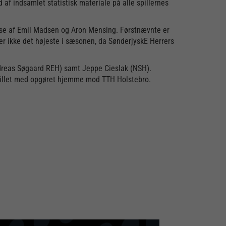
af indsamlet statistisk materiale på alle spillernes
else af Emil Madsen og Aron Mensing. Førstnævnte er
er ikke det højeste i sæsonen, da SønderjyskE Herrers
Andreas Søgaard REH) samt Jeppe Cieslak (NSH).
sspillet med opgøret hjemme mod TTH Holstebro.