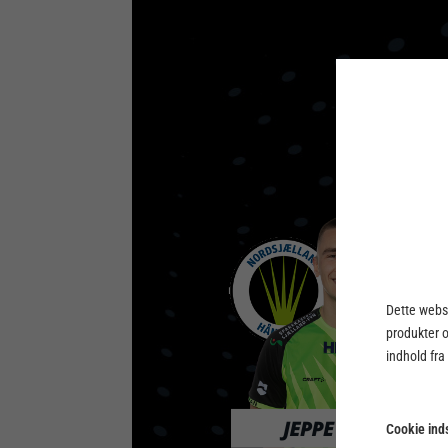
Dette webst
produkter 
indhold fra
Cookie inds