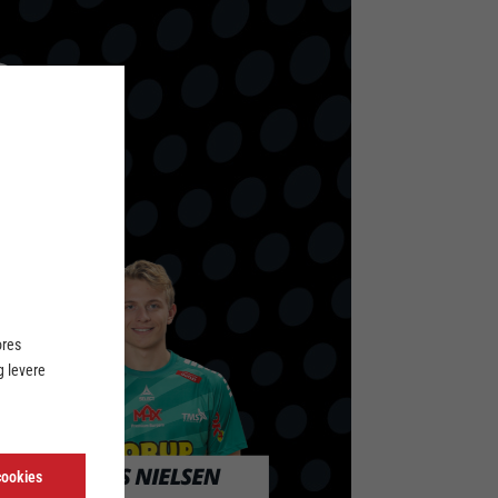
ores
 levere
cookies