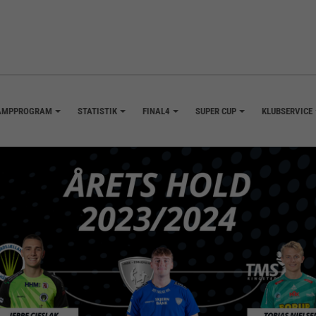
AMPPROGRAM
STATISTIK
FINAL4
SUPER CUP
KLUBSERVICE
+
+
+
+