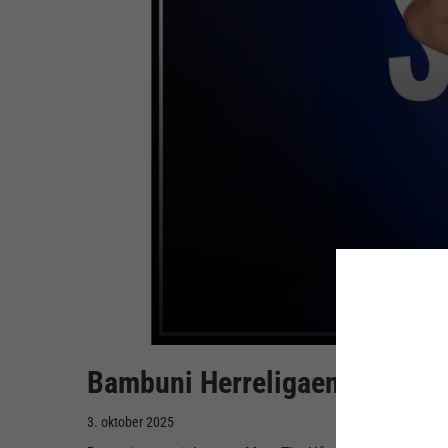
Bambuni Herreligaen: Måneden
3. oktober 2025