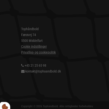
Tophåndbold
Færøvej 74
5500 Middelfart
Cookie indstillinger
Privatlivs- og cookiepolitik
+45 21 25 65 98
kontakt@tophaandbold.dk
Copyright © 2026 Tophåndbold. Alle rettigheder forbeholdes