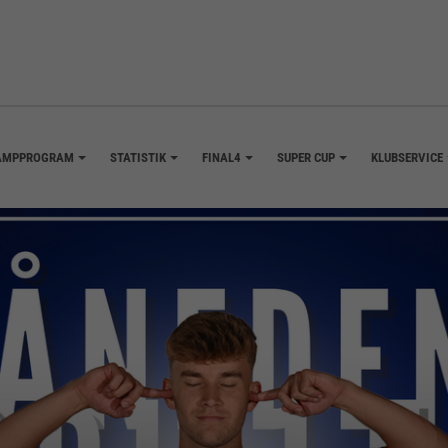
AMPPROGRAM
STATISTIK
FINAL4
SUPER CUP
KLUBSERVICE
+
+
+
+