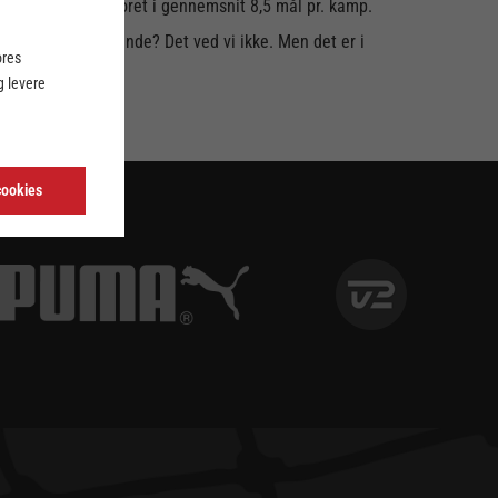
r i september scoret i gennemsnit 8,5 mål pr. kamp.
 er mest imponerende? Det ved vi ikke. Men det er i
ores
 levere
cookies