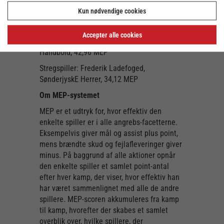
57,00 MEP
Kun nødvendige cookies
Højre back: Mathias Gidsel, GOG, 75,88 MEP
Accepter alle cookies
Højre fløj: René Rasmussen, Skjern
Håndbold, 42,96 MEP
Stregspiller: Frederik Ladefoged,
SønderjyskE Herrer, 34,12 MEP
Om MEP-systemet
MEP er et udtryk for, hvor effektiv den
enkelte spiller er i alle angrebs-facetterne.
Eksempelvis giver mål og assist plus point,
mens brændte skud og fejlafleveringer giver
minus. På baggrund af alle aktioner opnår
den enkelte spiller et samlet point-antal
efter hver kamp, der viser, hvor effektiv han
har været sammenlignet med alle de andre
spillere. MEP-scoren akkumuleres fra kamp
til kamp, hvorefter der skabes et samlet
overblik over, hvilke spillere, der