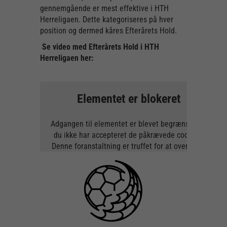
gennemgående er mest effektive i HTH
Herreligaen. Dette kategoriseres på hver
position og dermed kåres Efterårets Hold.
Se video med Efterårets Hold i HTH
Herreligaen her:
Elementet er blokeret
Adgangen til elementet er blevet begrænset, da
du ikke har accepteret de påkrævede cookies.
Denne foranstaltning er truffet for at overholde
gældende databeskyttelseslovgivning. Du kan
få adgang til elementet ved at acceptere
cookies for elementet.
TILLAD COOKIES