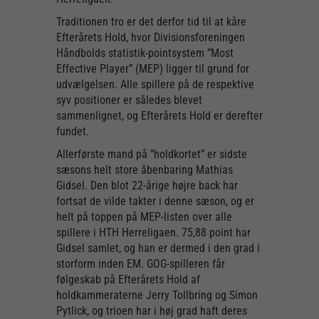
Traditionen tro er det derfor tid til at kåre
Efterårets Hold, hvor Divisionsforeningen
Håndbolds statistik-pointsystem ”Most
Effective Player” (MEP) ligger til grund for
udvælgelsen. Alle spillere på de respektive
syv positioner er således blevet
sammenlignet, og Efterårets Hold er derefter
fundet.
Allerførste mand på ”holdkortet” er sidste
sæsons helt store åbenbaring Mathias
Gidsel. Den blot 22-årige højre back har
fortsat de vilde takter i denne sæson, og er
helt på toppen på MEP-listen over alle
spillere i HTH Herreligaen. 75,88 point har
Gidsel samlet, og han er dermed i den grad i
storform inden EM. GOG-spilleren får
følgeskab på Efterårets Hold af
holdkammeraterne Jerry Tollbring og Simon
Pytlick, og trioen har i høj grad haft deres