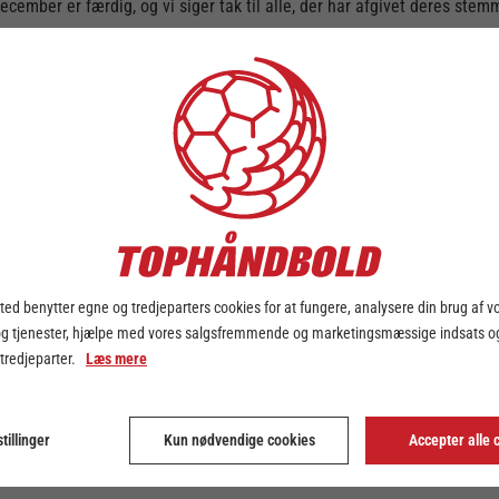
ember er færdig, og vi siger tak til alle, der har afgivet deres ste
ed benytter egne og tredjeparters cookies for at fungere, analysere din brug af v
og tjenester, hjælpe med vores salgsfremmende og marketingsmæssige indsats og
 tredjeparter.
Læs mere
tillinger
Kun nødvendige cookies
Accepter alle 