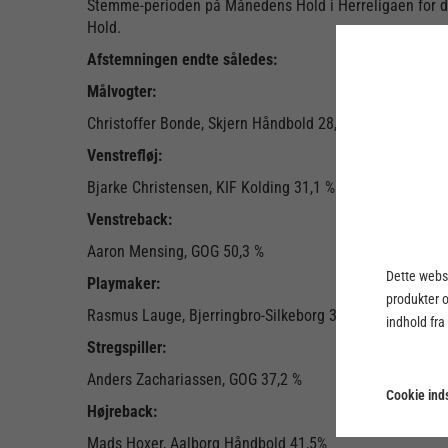
Stemme-perioden på Månedens Hold i Herreligaen for dec
Hold.
Afstemningen endte således:
Målvogter:
Christoffer Bonde, Skjern Håndbold 28,1 %
Venstrefløj:
Bjarke Christensen, KIF Kolding 31,1 %
Venstreback:
Aaron Mensing, GOG 50,3 %
Dette webst
Playmaker:
produkter 
Rasmus Lauge, Bjerringbro-Silkeborg 33,6 %
indhold fra
Stregspiller:
Anders Zachariassen, GOG 37,2 %
Cookie inds
Højreback:
Mads Hoxer, Aalborg Håndbold 41,5%