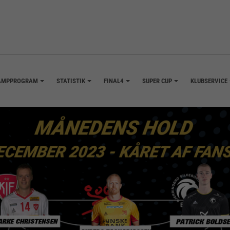
AMPPROGRAM
STATISTIK
FINAL4
SUPER CUP
KLUBSERVICE
+
+
+
+