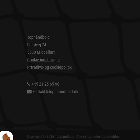
Tophåndbold
Færøvej 74
5500 Middelfart
Cookie indstillinger
Privatlivs- og cookiepolitik
+45 21 25 65 98
kontakt@tophaandbold.dk
Copyright © 2026 Tophåndbold. Alle rettigheder forbeholdes