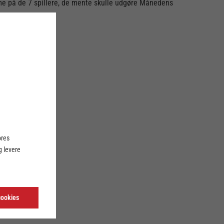
mme på de 7 spillere, de mente skulle udgøre Månedens
ores
 levere
cookies